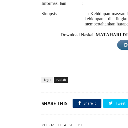
Informasi lain : -
Sinopsis : Kehidupan masyarakat kelas
kehidupan di lingk
mempertahankan harapa
Download
Naskah
MATAHARI D
Tags :
naskah
SHARE THIS
Share it
Tweet
YOU MIGHT ALSO LIKE