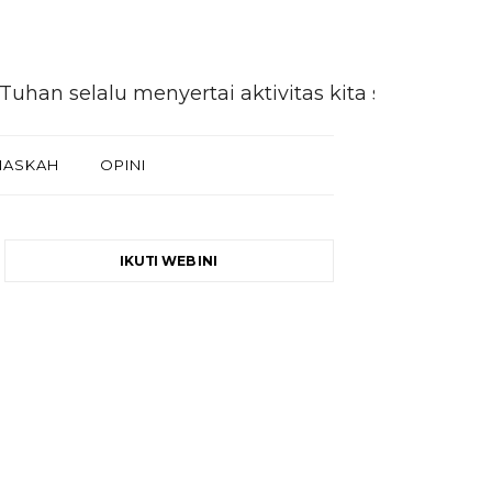
alu menyertai aktivitas kita selaku khalifah d
NASKAH
OPINI
IKUTI WEB INI