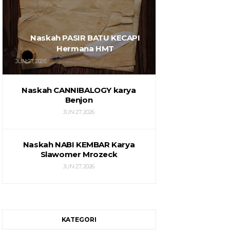
Naskah PASIR BATU KECAPI
Hermana HMT
JUN 27, 2026
Naskah CANNIBALOGY karya
Benjon
JUN 27, 2026
Naskah NABI KEMBAR Karya
Slawomer Mrozeck
JUN 27, 2026
KATEGORI