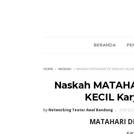
BERANDA
PE
HOME
NASKAH
NASKAH MATAHARI DI SEBUAH JALAN 
Naskah MATAHA
KECIL Kary
by
Networking Teater Awal Bandung
JUNI 25, 
MATAHARI DI
Ka