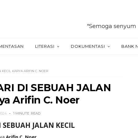
"Semoga senyum Tuhan sel
MENTASAN
LITERASI
DOKUMENTASI
BANK 
KECIL KARYA ARIFIN C. NOER
RI DI SEBUAH JALAN
a Arifin C. Noer
2024
1 MINUTE
READ
 SEBUAH JALAN KECIL
rya
Arifin C. Noer