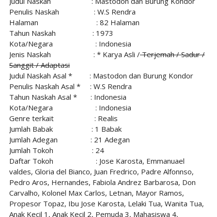
Judul Naskah
: Mastodon dan Burung Kondor
Penulis Naskah
: W.S Rendra
Halaman
: 82 Halaman
Tahun Naskah
: 1973
Kota/Negara
: Indonesia
Jenis Naskah
: * Karya Asli /
Terjemah / Sadur /
Sanggit / Adaptasi
Judul Naskah Asal *
: Mastodon dan Burung Kondor
Penulis Naskah Asal *
: W.S Rendra
Tahun Naskah Asal *
: Indonesia
Kota/Negara
: Indonesia
Genre terkait
: Realis
Jumlah Babak
: 1 Babak
Jumlah Adegan
: 21 Adegan
Jumlah Tokoh
: 24
Daftar Tokoh
: Jose Karosta, Emmanuael
valdes, Gloria del Bianco, Juan Fredrico, Padre Alfonnso,
Pedro Aros, Hernandes, Fabiola Andrez Barbarosa, Don
Carvalho, Kolonel Max Carlos, Letnan, Mayor Ramos,
Propesor Topaz, Ibu Jose Karosta, Lelaki Tua, Wanita Tua,
Anak Kecil 1, Anak Kecil 2, Pemuda 3, Mahasiswa 4,