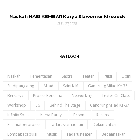
Naskah NABI KEMBAR Karya Slawomer Mrozeck
JUN 27, 2026
KATEGORI
Naskah
Pementasan
Sastra
Teater
Puisi
Opini
Studipanggung
Milad
Saini K.m
Gandrung Milad Ke-36
Berkarya
Proses Bersama
Networking
Teater On Class
Workshop
36
Behind The Stage
Gandrung Milad Ke-37
Infinity Space
Karya Baraya
Pesona
Resensi
Selamatberproses
Tadarusramadhan
Dokumentasi
Lombabacapuisi
Musik
Tadarusteater
Bedahnaskah