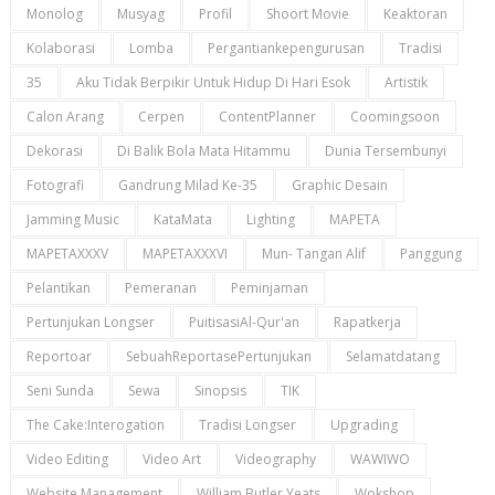
Monolog
Musyag
Profil
Shoort Movie
Keaktoran
Kolaborasi
Lomba
Pergantiankepengurusan
Tradisi
35
Aku Tidak Berpikir Untuk Hidup Di Hari Esok
Artistik
Calon Arang
Cerpen
ContentPlanner
Coomingsoon
Dekorasi
Di Balik Bola Mata Hitammu
Dunia Tersembunyi
Fotografi
Gandrung Milad Ke-35
Graphic Desain
Jamming Music
KataMata
Lighting
MAPETA
MAPETAXXXV
MAPETAXXXVI
Mun- Tangan Alif
Panggung
Pelantikan
Pemeranan
Peminjaman
Pertunjukan Longser
PuitisasiAl-Qur'an
Rapatkerja
Reportoar
SebuahReportasePertunjukan
Selamatdatang
Seni Sunda
Sewa
Sinopsis
TIK
The Cake:Interogation
Tradisi Longser
Upgrading
Video Editing
Video Art
Videography
WAWIWO
Website Management
William Butler Yeats
Wokshop