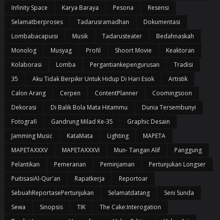
Infinity Space
Karya Baraya
Pesona
Resensi
Selamatberproses
Tadarusramadhan
Dokumentasi
Lombabacapuisi
Musik
Tadarusteater
Bedahnaskah
Monolog
Musyag
Profil
Shoort Movie
Keaktoran
Kolaborasi
Lomba
Pergantiankepengurusan
Tradisi
35
Aku Tidak Berpikir Untuk Hidup Di Hari Esok
Artistik
Calon Arang
Cerpen
ContentPlanner
Coomingsoon
Dekorasi
Di Balik Bola Mata Hitammu
Dunia Tersembunyi
Fotografi
Gandrung Milad Ke-35
Graphic Desain
Jamming Music
KataMata
Lighting
MAPETA
MAPETAXXXV
MAPETAXXXVI
Mun- Tangan Alif
Panggung
Pelantikan
Pemeranan
Peminjaman
Pertunjukan Longser
PuitisasiAl-Qur'an
Rapatkerja
Reportoar
SebuahReportasePertunjukan
Selamatdatang
Seni Sunda
Sewa
Sinopsis
TIK
The Cake:Interogation