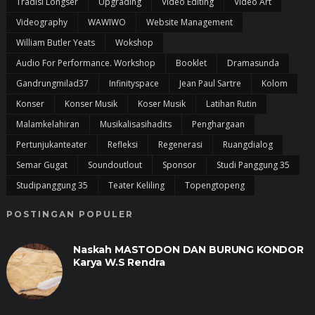
Tradisi Longser
Upgrading
Video Editing
Video Art
Videography
WAWIWO
Website Management
William Butler Yeats
Wokshop
Audio For Performance. Workshop
Booklet
Dramasunda
Gandrungmilad37
Infinityspace
Jean Paul Sartre
Kolom
Konser
Konser Musik
Koser Musik
Latihan Rutin
Malamkelahiran
Musikalisasihadits
Penghargaan
Pertunjukanteater
Refleksi
Regenerasi
Ruangdialog
Semar Gugat
Soundoutlout
Sponsor
Studi Panggung 35
Studipanggung 35
Teater Keliling
Topengtopeng
POSTINGAN POPULER
Naskah MASTODON DAN BURUNG KONDOR
Karya W.S Rendra