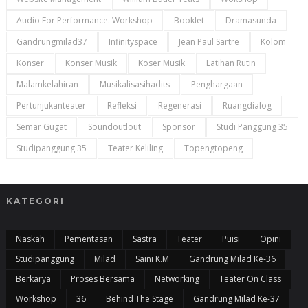
Audio For Performance. Workshop
Booklet
Dramasunda
Gandrungmilad37
Infinityspace
Jean Paul Sartre
Kolom
Konser
Konser Musik
Koser Musik
Latihan Rutin
Malamkelahiran
Musikalisasihadits
Penghargaan
Pertunjukanteater
Refleksi
Regenerasi
Ruangdialog
Semar Gugat
Soundoutlout
Sponsor
Studi Panggung 35
Studipanggung 35
Teater Keliling
Topengtopeng
KATEGORI
Naskah
Pementasan
Sastra
Teater
Puisi
Opini
Studipanggung
Milad
Saini K.m
Gandrung Milad Ke-36
Berkarya
Proses Bersama
Networking
Teater On Class
Workshop
36
Behind The Stage
Gandrung Milad Ke-37