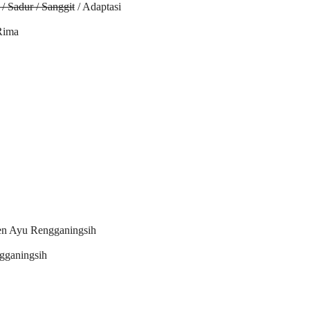
/ Sadur / Sanggit
/ Adaptasi
Rima
den Ayu Rengganingsih
gganingsih