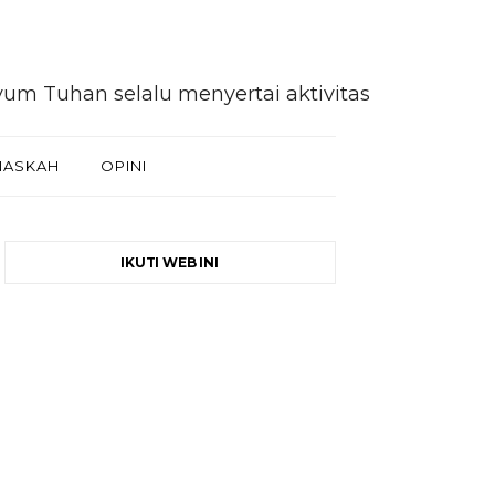
n selalu menyertai aktivitas kita selaku khalif
NASKAH
OPINI
IKUTI WEB INI