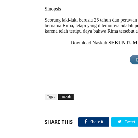
Sinopsis
Seorang laki-laki berusia 25 tahun dan perawan 
bernama Rima, tetapi yang ditemuinya adalah p
karena telah tertipu daya bahwa Rima tersebut 
Download
Naskah
SEKUNTUM 
Tags :
naskah
SHARE THIS
Share it
Tweet