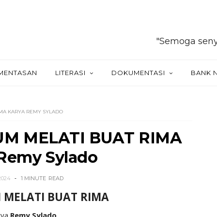
"Semoga senyum Tuha
MENTASAN
LITERASI
DOKUMENTASI
BANK 
IMA KARYA REMY SYLADO
UM MELATI BUAT RIMA
 Remy Sylado
2024
1 MINUTE
READ
MELATI BUAT RIMA
rya
Remy Sylado