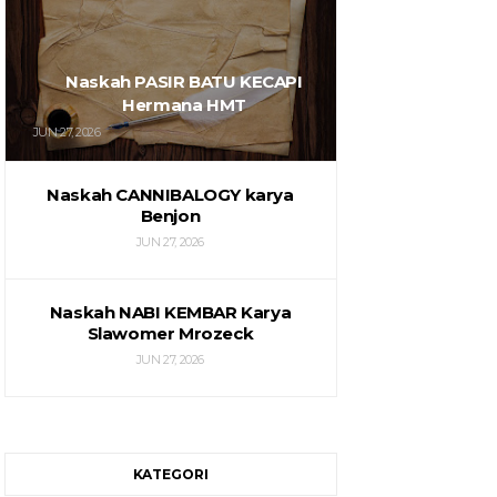
Naskah PASIR BATU KECAPI
Hermana HMT
JUN 27, 2026
Naskah CANNIBALOGY karya
Benjon
JUN 27, 2026
Naskah NABI KEMBAR Karya
Slawomer Mrozeck
JUN 27, 2026
KATEGORI