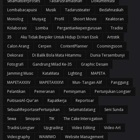
Selamatberproses
Tadarusramadhan
Dokumentasi
Lombabacapuisi
Musik
Tadarusteater
Bedahnaskah
Monolog
Musyag
Profil
Shoort Movie
Keaktoran
Kolaborasi
Lomba
Pergantiankepengurusan
Tradisi
35
Aku Tidak Berpikir Untuk Hidup Di Hari Esok
Artistik
Calon Arang
Cerpen
ContentPlanner
Coomingsoon
Dekorasi
Di Balik Bola Mata Hitammu
Dunia Tersembunyi
Fotografi
Gandrung Milad Ke-35
Graphic Desain
Jamming Music
KataMata
Lighting
MAPETA
MAPETAXXXV
MAPETAXXXVI
Mun- Tangan Alif
Panggung
Pelantikan
Pemeranan
Peminjaman
Pertunjukan Longser
PuitisasiAl-Qur'an
Rapatkerja
Reportoar
SebuahReportasePertunjukan
Selamatdatang
Seni Sunda
Sewa
Sinopsis
TIK
The Cake:Interogation
Tradisi Longser
Upgrading
Video Editing
Video Art
Videography
WAWIWO
Website Management