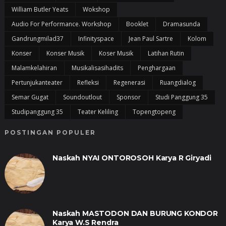
William Butler Yeats
Wokshop
Audio For Performance. Workshop
Booklet
Dramasunda
Gandrungmilad37
Infinityspace
Jean Paul Sartre
Kolom
Konser
Konser Musik
Koser Musik
Latihan Rutin
Malamkelahiran
Musikalisasihadits
Penghargaan
Pertunjukanteater
Refleksi
Regenerasi
Ruangdialog
Semar Gugat
Soundoutlout
Sponsor
Studi Panggung 35
Studipanggung 35
Teater Keliling
Topengtopeng
POSTINGAN POPULER
Naskah NYAI ONTOROSOH Karya R Giryadi
Naskah MASTODON DAN BURUNG KONDOR
Karya W.S Rendra