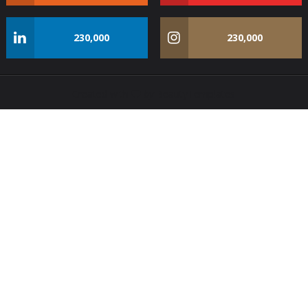
230,000
230,000
Created with
by
BeautyTemplates