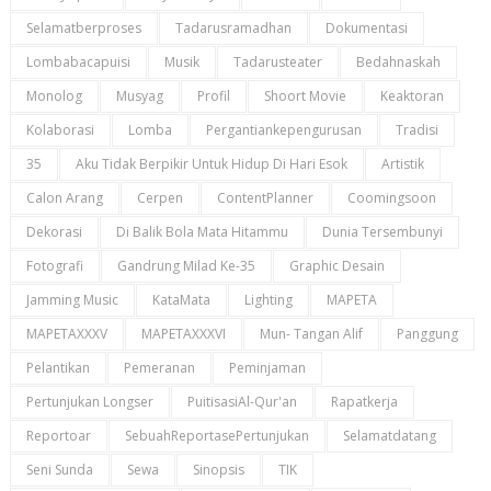
Selamatberproses
Tadarusramadhan
Dokumentasi
Lombabacapuisi
Musik
Tadarusteater
Bedahnaskah
Monolog
Musyag
Profil
Shoort Movie
Keaktoran
Kolaborasi
Lomba
Pergantiankepengurusan
Tradisi
35
Aku Tidak Berpikir Untuk Hidup Di Hari Esok
Artistik
Calon Arang
Cerpen
ContentPlanner
Coomingsoon
Dekorasi
Di Balik Bola Mata Hitammu
Dunia Tersembunyi
Fotografi
Gandrung Milad Ke-35
Graphic Desain
Jamming Music
KataMata
Lighting
MAPETA
MAPETAXXXV
MAPETAXXXVI
Mun- Tangan Alif
Panggung
Pelantikan
Pemeranan
Peminjaman
Pertunjukan Longser
PuitisasiAl-Qur'an
Rapatkerja
Reportoar
SebuahReportasePertunjukan
Selamatdatang
Seni Sunda
Sewa
Sinopsis
TIK