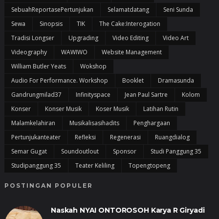
SebuahReportasePertunjukan
Selamatdatang
Seni Sunda
Sewa
Sinopsis
TIK
The Cake:Interogation
Tradisi Longser
Upgrading
Video Editing
Video Art
Videography
WAWIWO
Website Management
William Butler Yeats
Wokshop
Audio For Performance. Workshop
Booklet
Dramasunda
Gandrungmilad37
Infinityspace
Jean Paul Sartre
Kolom
Konser
Konser Musik
Koser Musik
Latihan Rutin
Malamkelahiran
Musikalisasihadits
Penghargaan
Pertunjukanteater
Refleksi
Regenerasi
Ruangdialog
Semar Gugat
Soundoutlout
Sponsor
Studi Panggung 35
Studipanggung 35
Teater Keliling
Topengtopeng
POSTINGAN POPULER
Naskah NYAI ONTOROSOH Karya R Giryadi