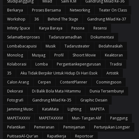
Studipanggung
Milad
Saini K.m
Gandrung Milad Ke-36
Berkarya
Proses Bersama
Networking
Teater On Class
Workshop
36
Behind The Stage
Gandrung Milad Ke-37
Infinity Space
Karya Baraya
Pesona
Resensi
Selamatberproses
Tadarusramadhan
Dokumentasi
Lombabacapuisi
Musik
Tadarusteater
Bedahnaskah
Monolog
Musyag
Profil
Shoort Movie
Keaktoran
Kolaborasi
Lomba
Pergantiankepengurusan
Tradisi
35
Aku Tidak Berpikir Untuk Hidup Di Hari Esok
Artistik
Calon Arang
Cerpen
ContentPlanner
Coomingsoon
Dekorasi
Di Balik Bola Mata Hitammu
Dunia Tersembunyi
Fotografi
Gandrung Milad Ke-35
Graphic Desain
Jamming Music
KataMata
Lighting
MAPETA
MAPETAXXXV
MAPETAXXXVI
Mun- Tangan Alif
Panggung
Pelantikan
Pemeranan
Peminjaman
Pertunjukan Longser
PuitisasiAl-Qur'an
Rapatkerja
Reportoar