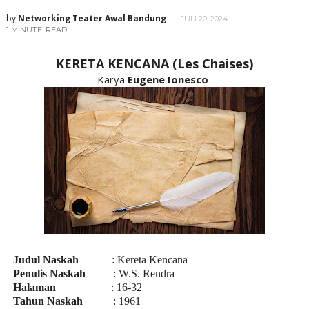
by
Networking Teater Awal Bandung
JULI 20, 2024
1 MINUTE
READ
KERETA KENCANA (Les Chaises)
Karya
Eugene Ionesco
Judul Naskah
: Kereta Kencana
Penulis Naskah
: W.S. Rendra
Halaman
: 16-32
Tahun Naskah
: 1961