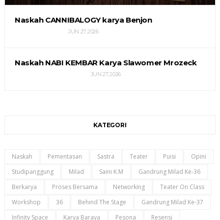
Naskah CANNIBALOGY karya Benjon
JUN 27, 2026
Naskah NABI KEMBAR Karya Slawomer Mrozeck
JUN 27, 2026
KATEGORI
Naskah
Pementasan
Sastra
Teater
Puisi
Opini
Studipanggung
Milad
Saini K.m
Gandrung Milad Ke-36
Berkarya
Proses Bersama
Networking
Teater On Class
Workshop
36
Behind The Stage
Gandrung Milad Ke-37
Infinity Space
Karya Baraya
Pesona
Resensi