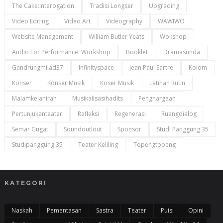
The Cake:Interogation
Tradisi Longser
Upgrading
Video Editing
Video Art
Videography
WAWIWO
Website Management
William Butler Yeats
Wokshop
Audio For Performance. Workshop
Booklet
Dramasunda
Gandrungmilad37
Infinityspace
Jean Paul Sartre
Kolom
Konser
Konser Musik
Koser Musik
Latihan Rutin
Malamkelahiran
Musikalisasihadits
Penghargaan
Pertunjukanteater
Refleksi
Regenerasi
Ruangdialog
Semar Gugat
Soundoutlout
Sponsor
Studi Panggung 35
Studipanggung 35
Teater Keliling
Topengtopeng
KATEGORI
Naskah
Pementasan
Sastra
Teater
Puisi
Opini