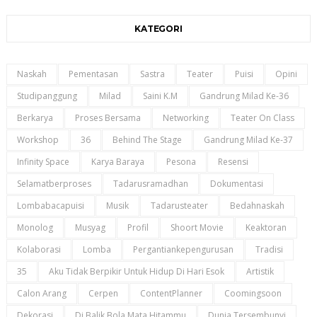
KATEGORI
Naskah
Pementasan
Sastra
Teater
Puisi
Opini
Studipanggung
Milad
Saini K.m
Gandrung Milad Ke-36
Berkarya
Proses Bersama
Networking
Teater On Class
Workshop
36
Behind The Stage
Gandrung Milad Ke-37
Infinity Space
Karya Baraya
Pesona
Resensi
Selamatberproses
Tadarusramadhan
Dokumentasi
Lombabacapuisi
Musik
Tadarusteater
Bedahnaskah
Monolog
Musyag
Profil
Shoort Movie
Keaktoran
Kolaborasi
Lomba
Pergantiankepengurusan
Tradisi
35
Aku Tidak Berpikir Untuk Hidup Di Hari Esok
Artistik
Calon Arang
Cerpen
ContentPlanner
Coomingsoon
Dekorasi
Di Balik Bola Mata Hitammu
Dunia Tersembunyi