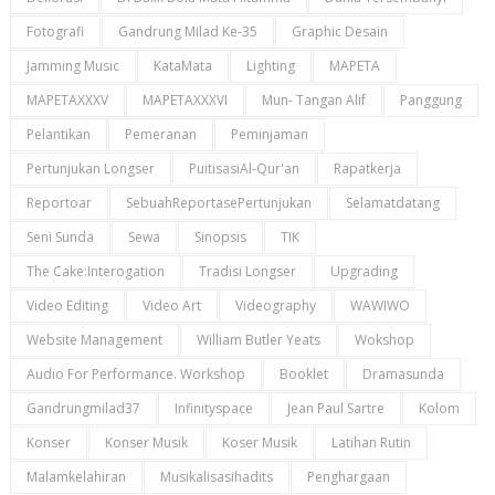
Fotografi
Gandrung Milad Ke-35
Graphic Desain
Jamming Music
KataMata
Lighting
MAPETA
MAPETAXXXV
MAPETAXXXVI
Mun- Tangan Alif
Panggung
Pelantikan
Pemeranan
Peminjaman
Pertunjukan Longser
PuitisasiAl-Qur'an
Rapatkerja
Reportoar
SebuahReportasePertunjukan
Selamatdatang
Seni Sunda
Sewa
Sinopsis
TIK
The Cake:Interogation
Tradisi Longser
Upgrading
Video Editing
Video Art
Videography
WAWIWO
Website Management
William Butler Yeats
Wokshop
Audio For Performance. Workshop
Booklet
Dramasunda
Gandrungmilad37
Infinityspace
Jean Paul Sartre
Kolom
Konser
Konser Musik
Koser Musik
Latihan Rutin
Malamkelahiran
Musikalisasihadits
Penghargaan