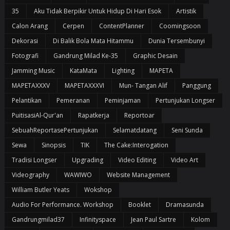
35
Aku Tidak Berpikir Untuk Hidup Di Hari Esok
Artistik
Calon Arang
Cerpen
ContentPlanner
Coomingsoon
Dekorasi
Di Balik Bola Mata Hitammu
Dunia Tersembunyi
Fotografi
Gandrung Milad Ke-35
Graphic Desain
Jamming Music
KataMata
Lighting
MAPETA
MAPETAXXXV
MAPETAXXXVI
Mun- Tangan Alif
Panggung
Pelantikan
Pemeranan
Peminjaman
Pertunjukan Longser
PuitisasiAl-Qur'an
Rapatkerja
Reportoar
SebuahReportasePertunjukan
Selamatdatang
Seni Sunda
Sewa
Sinopsis
TIK
The Cake:Interogation
Tradisi Longser
Upgrading
Video Editing
Video Art
Videography
WAWIWO
Website Management
William Butler Yeats
Wokshop
Audio For Performance. Workshop
Booklet
Dramasunda
Gandrungmilad37
Infinityspace
Jean Paul Sartre
Kolom