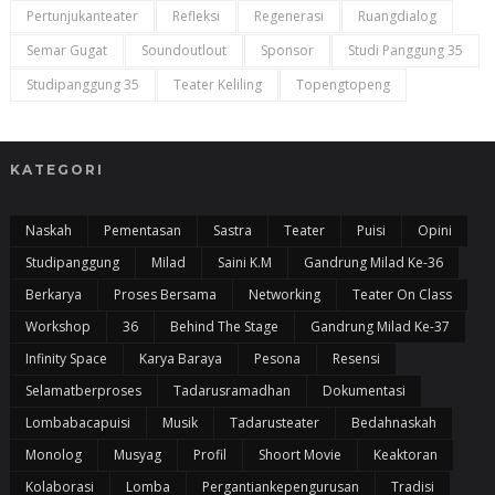
Pertunjukanteater
Refleksi
Regenerasi
Ruangdialog
Semar Gugat
Soundoutlout
Sponsor
Studi Panggung 35
Studipanggung 35
Teater Keliling
Topengtopeng
KATEGORI
Naskah
Pementasan
Sastra
Teater
Puisi
Opini
Studipanggung
Milad
Saini K.m
Gandrung Milad Ke-36
Berkarya
Proses Bersama
Networking
Teater On Class
Workshop
36
Behind The Stage
Gandrung Milad Ke-37
Infinity Space
Karya Baraya
Pesona
Resensi
Selamatberproses
Tadarusramadhan
Dokumentasi
Lombabacapuisi
Musik
Tadarusteater
Bedahnaskah
Monolog
Musyag
Profil
Shoort Movie
Keaktoran
Kolaborasi
Lomba
Pergantiankepengurusan
Tradisi