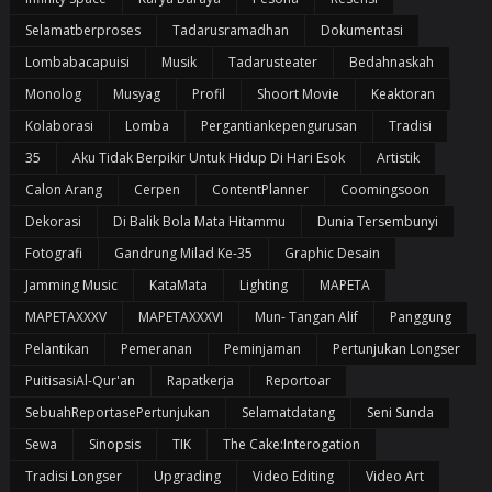
Selamatberproses
Tadarusramadhan
Dokumentasi
Lombabacapuisi
Musik
Tadarusteater
Bedahnaskah
Monolog
Musyag
Profil
Shoort Movie
Keaktoran
Kolaborasi
Lomba
Pergantiankepengurusan
Tradisi
35
Aku Tidak Berpikir Untuk Hidup Di Hari Esok
Artistik
Calon Arang
Cerpen
ContentPlanner
Coomingsoon
Dekorasi
Di Balik Bola Mata Hitammu
Dunia Tersembunyi
Fotografi
Gandrung Milad Ke-35
Graphic Desain
Jamming Music
KataMata
Lighting
MAPETA
MAPETAXXXV
MAPETAXXXVI
Mun- Tangan Alif
Panggung
Pelantikan
Pemeranan
Peminjaman
Pertunjukan Longser
PuitisasiAl-Qur'an
Rapatkerja
Reportoar
SebuahReportasePertunjukan
Selamatdatang
Seni Sunda
Sewa
Sinopsis
TIK
The Cake:Interogation
Tradisi Longser
Upgrading
Video Editing
Video Art