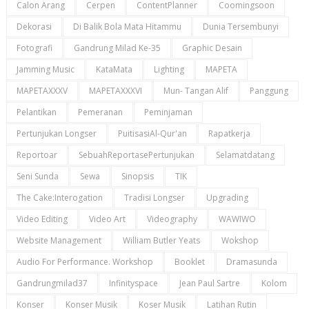
Calon Arang
Cerpen
ContentPlanner
Coomingsoon
Dekorasi
Di Balik Bola Mata Hitammu
Dunia Tersembunyi
Fotografi
Gandrung Milad Ke-35
Graphic Desain
Jamming Music
KataMata
Lighting
MAPETA
MAPETAXXXV
MAPETAXXXVI
Mun- Tangan Alif
Panggung
Pelantikan
Pemeranan
Peminjaman
Pertunjukan Longser
PuitisasiAl-Qur'an
Rapatkerja
Reportoar
SebuahReportasePertunjukan
Selamatdatang
Seni Sunda
Sewa
Sinopsis
TIK
The Cake:Interogation
Tradisi Longser
Upgrading
Video Editing
Video Art
Videography
WAWIWO
Website Management
William Butler Yeats
Wokshop
Audio For Performance. Workshop
Booklet
Dramasunda
Gandrungmilad37
Infinityspace
Jean Paul Sartre
Kolom
Konser
Konser Musik
Koser Musik
Latihan Rutin