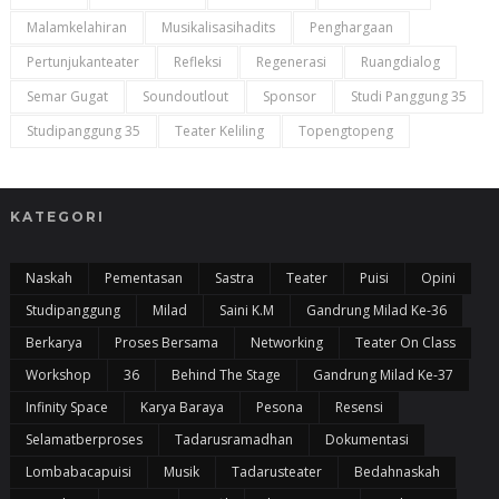
Malamkelahiran
Musikalisasihadits
Penghargaan
Pertunjukanteater
Refleksi
Regenerasi
Ruangdialog
Semar Gugat
Soundoutlout
Sponsor
Studi Panggung 35
Studipanggung 35
Teater Keliling
Topengtopeng
KATEGORI
Naskah
Pementasan
Sastra
Teater
Puisi
Opini
Studipanggung
Milad
Saini K.m
Gandrung Milad Ke-36
Berkarya
Proses Bersama
Networking
Teater On Class
Workshop
36
Behind The Stage
Gandrung Milad Ke-37
Infinity Space
Karya Baraya
Pesona
Resensi
Selamatberproses
Tadarusramadhan
Dokumentasi
Lombabacapuisi
Musik
Tadarusteater
Bedahnaskah