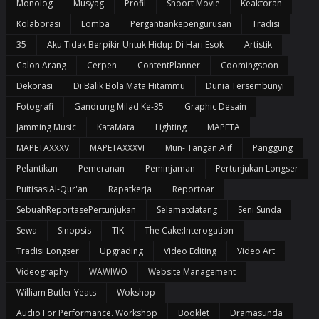
Monolog
Musyag
Profil
Shoort Movie
Keaktoran
Kolaborasi
Lomba
Pergantiankepengurusan
Tradisi
35
Aku Tidak Berpikir Untuk Hidup Di Hari Esok
Artistik
Calon Arang
Cerpen
ContentPlanner
Coomingsoon
Dekorasi
Di Balik Bola Mata Hitammu
Dunia Tersembunyi
Fotografi
Gandrung Milad Ke-35
Graphic Desain
Jamming Music
KataMata
Lighting
MAPETA
MAPETAXXXV
MAPETAXXXVI
Mun- Tangan Alif
Panggung
Pelantikan
Pemeranan
Peminjaman
Pertunjukan Longser
PuitisasiAl-Qur'an
Rapatkerja
Reportoar
SebuahReportasePertunjukan
Selamatdatang
Seni Sunda
Sewa
Sinopsis
TIK
The Cake:Interogation
Tradisi Longser
Upgrading
Video Editing
Video Art
Videography
WAWIWO
Website Management
William Butler Yeats
Wokshop
Audio For Performance. Workshop
Booklet
Dramasunda