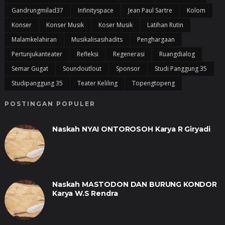
Gandrungmilad37
Infinityspace
Jean Paul Sartre
Kolom
Konser
Konser Musik
Koser Musik
Latihan Rutin
Malamkelahiran
Musikalisasihadits
Penghargaan
Pertunjukanteater
Refleksi
Regenerasi
Ruangdialog
Semar Gugat
Soundoutlout
Sponsor
Studi Panggung 35
Studipanggung 35
Teater Keliling
Topengtopeng
POSTINGAN POPULER
Naskah NYAI ONTOROSOH Karya R Giryadi
Naskah MASTODON DAN BURUNG KONDOR
Karya W.S Rendra