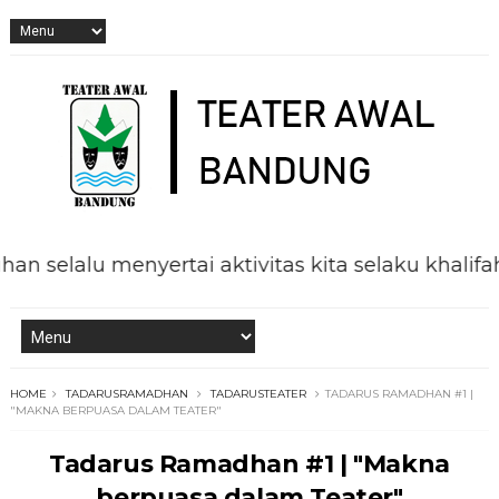
lu menyertai aktivitas kita selaku khalifah di 
HOME
TADARUSRAMADHAN
TADARUSTEATER
TADARUS RAMADHAN #1 |
"MAKNA BERPUASA DALAM TEATER"
Tadarus Ramadhan #1 | "Makna
berpuasa dalam Teater"