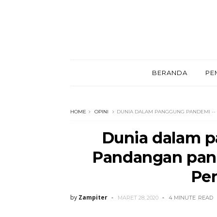
BERANDA
PE
HOME
OPINI
DUNIA DALAM PANGGUNG PANDEMI --
Dunia dalam 
Pandangan pand
Pe
by
Zampiter
MARET 28, 2020
4 MINUTE
READ