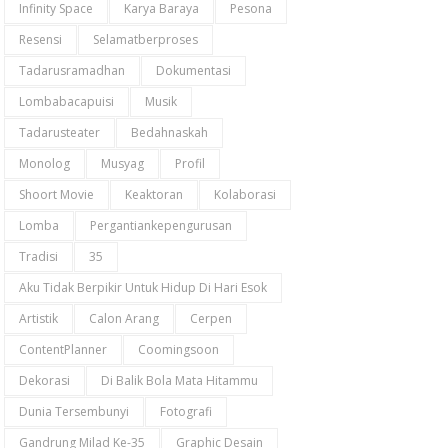
Infinity Space
Karya Baraya
Pesona
Resensi
Selamatberproses
Tadarusramadhan
Dokumentasi
Lombabacapuisi
Musik
Tadarusteater
Bedahnaskah
Monolog
Musyag
Profil
Shoort Movie
Keaktoran
Kolaborasi
Lomba
Pergantiankepengurusan
Tradisi
35
Aku Tidak Berpikir Untuk Hidup Di Hari Esok
Artistik
Calon Arang
Cerpen
ContentPlanner
Coomingsoon
Dekorasi
Di Balik Bola Mata Hitammu
Dunia Tersembunyi
Fotografi
Gandrung Milad Ke-35
Graphic Desain