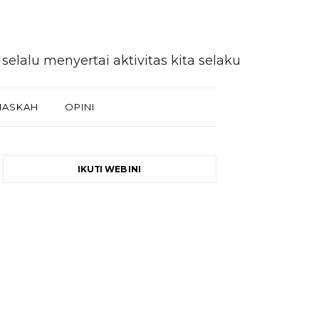
enyertai aktivitas kita selaku khalifah di muk
NASKAH
OPINI
IKUTI WEB INI