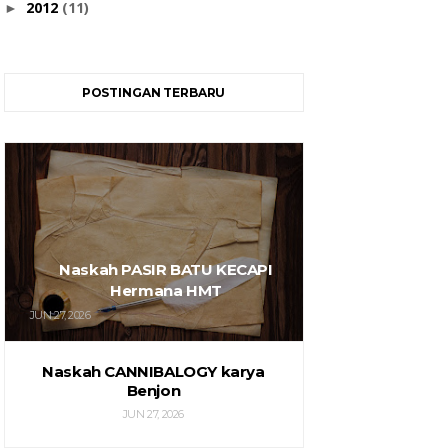
2012
(11)
►
POSTINGAN TERBARU
Naskah PASIR BATU KECAPI
Hermana HMT
JUN 27, 2026
Naskah CANNIBALOGY karya
Benjon
JUN 27, 2026