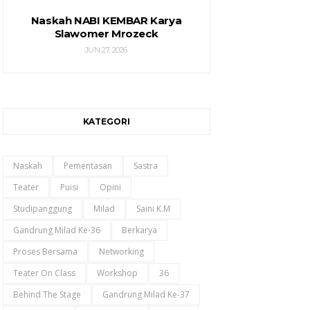
Naskah NABI KEMBAR Karya
Slawomer Mrozeck
JUN 27, 2026
KATEGORI
Naskah
Pementasan
Sastra
Teater
Puisi
Opini
Studipanggung
Milad
Saini K.m
Gandrung Milad Ke-36
Berkarya
Proses Bersama
Networking
Teater On Class
Workshop
36
Behind The Stage
Gandrung Milad Ke-37