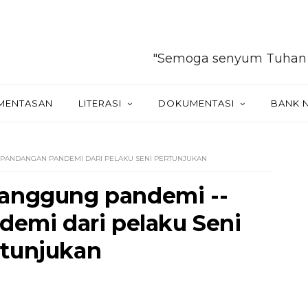
"Semoga senyum Tuhan selalu m
MENTASAN
LITERASI
DOKUMENTASI
BANK 
 PANDANGAN PANDEMI DARI PELAKU SENI PERTUNJUKAN
panggung pandemi --
emi dari pelaku Seni
rtunjukan