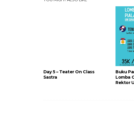
Day 5 – Teater On Class
Buku Pa
Sastra
Lomba Ci
Rektor 