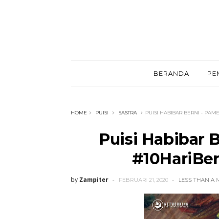
BERANDA
PE
HOME
PUISI
SASTRA
PUISI HABIBAR BERNI - PAM
Puisi Habibar B
#10HariBer
by
Zampiter
FEBRUARI 21, 2020
LESS THAN A 