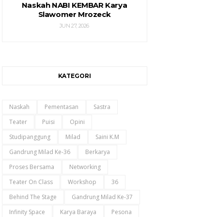
Naskah NABI KEMBAR Karya
Slawomer Mrozeck
JUN 27, 2026
KATEGORI
Naskah
Pementasan
Sastra
Teater
Puisi
Opini
Studipanggung
Milad
Saini K.m
Gandrung Milad Ke-36
Berkarya
Proses Bersama
Networking
Teater On Class
Workshop
36
Behind The Stage
Gandrung Milad Ke-37
Infinity Space
Karya Baraya
Pesona