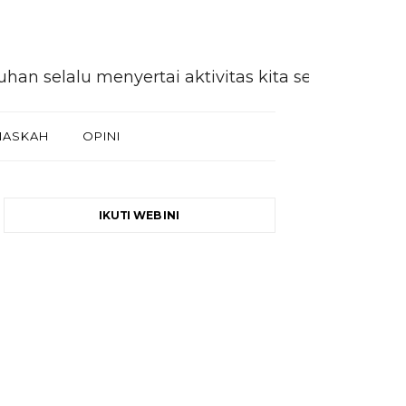
u menyertai aktivitas kita selaku khalifah di 
NASKAH
OPINI
IKUTI WEB INI