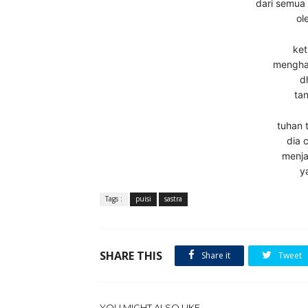
dari semua
ol
ket
mengha
d
tan
tuhan 
dia c
menja
y
Tags :
puisi
sastra
SHARE THIS
Share it
Tweet
YOU MIGHT ALSO LIKE