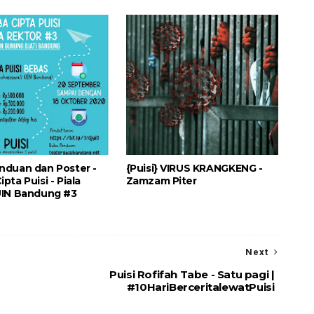
nduan dan Poster -
{Puisi} VIRUS KRANGKENG -
pta Puisi - Piala
Zamzam Piter
UIN Bandung #3
Next
Puisi Rofifah Tabe - Satu pagi |
#10HariBerceritalewatPuisi