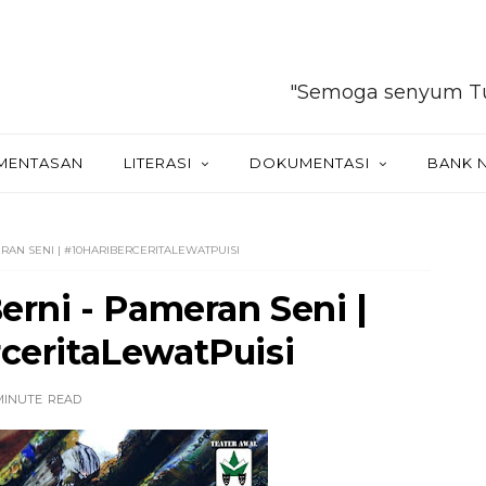
"Semoga senyum Tuhan selal
MENTASAN
LITERASI
DOKUMENTASI
BANK 
ERAN SENI | #10HARIBERCERITALEWATPUISI
erni - Pameran Seni |
ceritaLewatPuisi
MINUTE
READ