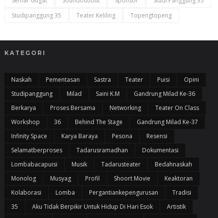
Semar Gugat
Soundoutlout
Sponsor
Studi Panggung 35
Studipanggung 35
Teater Keliling
Topengtopeng
KATEGORI
Naskah
Pementasan
Sastra
Teater
Puisi
Opini
Studipanggung
Milad
Saini K.m
Gandrung Milad Ke-36
Berkarya
Proses Bersama
Networking
Teater On Class
Workshop
36
Behind The Stage
Gandrung Milad Ke-37
Infinity Space
Karya Baraya
Pesona
Resensi
Selamatberproses
Tadarusramadhan
Dokumentasi
Lombabacapuisi
Musik
Tadarusteater
Bedahnaskah
Monolog
Musyag
Profil
Shoort Movie
Keaktoran
Kolaborasi
Lomba
Pergantiankepengurusan
Tradisi
35
Aku Tidak Berpikir Untuk Hidup Di Hari Esok
Artistik