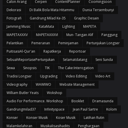
Calon Arang
Cerpen
ContentPlanner
Coomingsoon
Dekorasi
Di Balik Bola Mata Hitammu
Dunia Tersembunyi
Fotografi
Gandrung Milad Ke-35
Graphic Desain
Jamming Music
KataMata
Lighting
MAPETA
MAPETAXXXV
MAPETAXXXVI
Mun- Tangan Alif
Panggung
Pelantikan
Pemeranan
Peminjaman
Pertunjukan Longser
PuitisasiAl-Qur'an
Rapatkerja
Reportoar
SebuahReportasePertunjukan
Selamatdatang
Seni Sunda
Sewa
Sinopsis
TIK
The Cake:Interogation
Tradisi Longser
Upgrading
Video Editing
Video Art
Videography
WAWIWO
Website Management
William Butler Yeats
Wokshop
Audio For Performance. Workshop
Booklet
Dramasunda
Gandrungmilad37
Infinityspace
Jean Paul Sartre
Kolom
Konser
Konser Musik
Koser Musik
Latihan Rutin
Malamkelahiran
Musikalisasihadits
Penghargaan