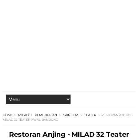
HOME
MILAD
PEMENTASAN
SAINI K.M
TEATER
RESTORAN ANJING -
MILAD 32 TEATER AWAL BANDUNG
Restoran Anjing - MILAD 32 Teater