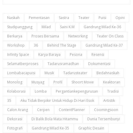
Naskah
Pementasan
Sastra
Teater
Puisi
Opini
Studipanggung
Milad
Saini K.m
Gandrung Milad Ke-36
Berkarya
Proses Bersama
Networking
Teater On Class
Workshop
36
Behind The Stage
Gandrung Milad Ke-37
Infinity Space
Karya Baraya
Pesona
Resensi
Selamatberproses
Tadarusramadhan
Dokumentasi
Lombabacapuisi
Musik
Tadarusteater
Bedahnaskah
Monolog
Musyag
Profil
Shoort Movie
Keaktoran
Kolaborasi
Lomba
Pergantiankepengurusan
Tradisi
35
Aku Tidak Berpikir Untuk Hidup Di Hari Esok
Artistik
Calon Arang
Cerpen
ContentPlanner
Coomingsoon
Dekorasi
Di Balik Bola Mata Hitammu
Dunia Tersembunyi
Fotografi
Gandrung Milad Ke-35
Graphic Desain