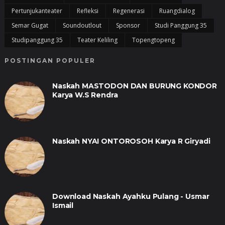
Pertunjukanteater
Refleksi
Regenerasi
Ruangdialog
Semar Gugat
Soundoutlout
Sponsor
Studi Panggung 35
Studipanggung 35
Teater Keliling
Topengtopeng
POSTINGAN POPULER
Naskah MASTODON DAN BURUNG KONDOR
Karya W.S Rendra
Naskah NYAI ONTOROSOH Karya R Giryadi
Download Naskah Ayahku Pulang - Usmar
Ismail