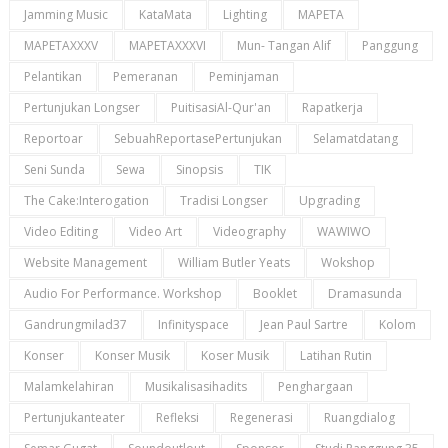
Jamming Music
KataMata
Lighting
MAPETA
MAPETAXXXV
MAPETAXXXVI
Mun- Tangan Alif
Panggung
Pelantikan
Pemeranan
Peminjaman
Pertunjukan Longser
PuitisasiAl-Qur'an
Rapatkerja
Reportoar
SebuahReportasePertunjukan
Selamatdatang
Seni Sunda
Sewa
Sinopsis
TIK
The Cake:Interogation
Tradisi Longser
Upgrading
Video Editing
Video Art
Videography
WAWIWO
Website Management
William Butler Yeats
Wokshop
Audio For Performance. Workshop
Booklet
Dramasunda
Gandrungmilad37
Infinityspace
Jean Paul Sartre
Kolom
Konser
Konser Musik
Koser Musik
Latihan Rutin
Malamkelahiran
Musikalisasihadits
Penghargaan
Pertunjukanteater
Refleksi
Regenerasi
Ruangdialog