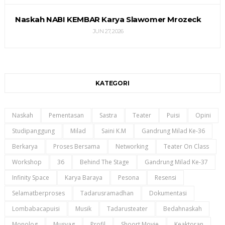
Naskah NABI KEMBAR Karya Slawomer Mrozeck
JUN 27, 2026
KATEGORI
Naskah
Pementasan
Sastra
Teater
Puisi
Opini
Studipanggung
Milad
Saini K.m
Gandrung Milad Ke-36
Berkarya
Proses Bersama
Networking
Teater On Class
Workshop
36
Behind The Stage
Gandrung Milad Ke-37
Infinity Space
Karya Baraya
Pesona
Resensi
Selamatberproses
Tadarusramadhan
Dokumentasi
Lombabacapuisi
Musik
Tadarusteater
Bedahnaskah
Monolog
Musyag
Profil
Shoort Movie
Keaktoran