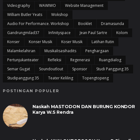
Videography
WAWIWO
Website Management
William Butler Yeats
Wokshop
Audio For Performance. Workshop
Booklet
Dramasunda
Gandrungmilad37
Infinityspace
Jean Paul Sartre
Kolom
Konser
Konser Musik
Koser Musik
Latihan Rutin
Malamkelahiran
Musikalisasihadits
Penghargaan
Pertunjukanteater
Refleksi
Regenerasi
Ruangdialog
Semar Gugat
Soundoutlout
Sponsor
Studi Panggung 35
Studipanggung 35
Teater Keliling
Topengtopeng
POSTINGAN POPULER
Naskah MASTODON DAN BURUNG KONDOR
Karya W.S Rendra