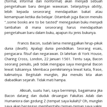
(formal, informal dan nonformal) akan menjadi sebuah
pengetahuan baru dengan wawasan. Selanjutnya
ability
,
lebih kepada seseorang mendapatkan bakat atau
kemampuan ketika dia belajar. Ditambah juga Bacon menulis
“..some books are to be tasted” menegaskan buku menjadi
tambahan di mana seseorang harus mendapatkan
pengetahuan baru dalam buku, apapun itu jenis bukunya.
Francis Bacon, sudah lama meninggalkan hirup-pikuk
dunia (death). Apalagi dunia pendidikan. Seorang esais,
pengacara. filsuf dan negarawan. Di lahirkan di York House,
Charing Cross, London, 22 Januari 1561. Tentu saja, Bacon
seorang penulis, jadi tidak mengapa saya mengenal Bacon
lewat tulisannya. Membaca pemikiriannya lewat kata, frase,
kalimatnya. Begitulah mungkin, jika menulis kita akan
diabadikan sejarah. Tidak mati hampa.
Alkisah, suatu hari, saya bermimpi, bagaimana jika
Bacon datang dan duduk diruangan Fakultas Adab dan
Humaniora dan gedung Z (tempat saya kuliah)? Oh, mungkin
saya akan bergegas memberitahu teman-teman saya yakni,