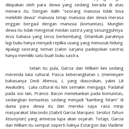
dilupakan oleh para dewa yang sedang berada di atas
menara itu. Dengan dalih “seorang manusia tidak bisa
melebihi dewa” manusia tetap manusia dan dewa merasa
enggan bergaul dengan manusia (komunitas). Mungkin
dewa itu tidak mengenal medan sastra yang sesungguhnya.
Arus bahasa yang terus berkembang. Ditambah parahnya
lagi buku hanya menjadi replika usang yang menusuk hidung.
Apalagi seorang teman (calon sarjana padepokan sastra)
hanya memiliki satu buah buku sastra.
Selain itu pula, Garcia dan William kini sedang
merenda luka cultural. Pasca keberangkatan L (meminjam
bahasanya Dedi Ahimsa, L yang diasosikan, yakni Lili
Awaludin). Luka cultural itu kini semakin mengaga. Padahal
pada sisi lain, Prancis Bacon menekankan pada komunitas,
sedangkan komunitas sedang menjadi “kambing hitam” di
dunia para dewa itu dan mereka saya rasa mirip
masyarakat Macondo (Gabril Garcia Marques:
Seratus Tahun
Kesunyian
) yang amnesia lupa akan sejarah. Tetapi, Garcia
dan William itu sempat seperti halnya Estargon dan Vladimir