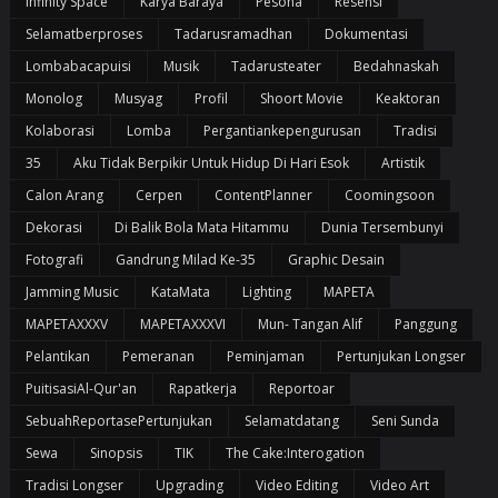
Infinity Space
Karya Baraya
Pesona
Resensi
Selamatberproses
Tadarusramadhan
Dokumentasi
Lombabacapuisi
Musik
Tadarusteater
Bedahnaskah
Monolog
Musyag
Profil
Shoort Movie
Keaktoran
Kolaborasi
Lomba
Pergantiankepengurusan
Tradisi
35
Aku Tidak Berpikir Untuk Hidup Di Hari Esok
Artistik
Calon Arang
Cerpen
ContentPlanner
Coomingsoon
Dekorasi
Di Balik Bola Mata Hitammu
Dunia Tersembunyi
Fotografi
Gandrung Milad Ke-35
Graphic Desain
Jamming Music
KataMata
Lighting
MAPETA
MAPETAXXXV
MAPETAXXXVI
Mun- Tangan Alif
Panggung
Pelantikan
Pemeranan
Peminjaman
Pertunjukan Longser
PuitisasiAl-Qur'an
Rapatkerja
Reportoar
SebuahReportasePertunjukan
Selamatdatang
Seni Sunda
Sewa
Sinopsis
TIK
The Cake:Interogation
Tradisi Longser
Upgrading
Video Editing
Video Art