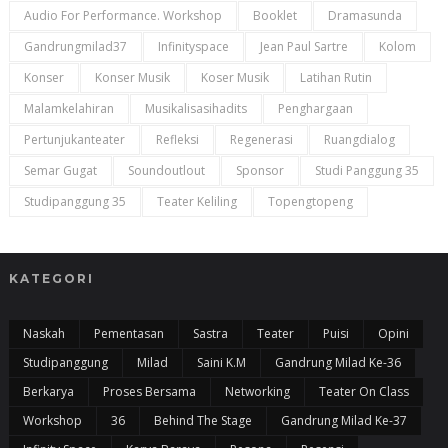
Audio For Performance. Workshop
Booklet
Dramasunda
Gandrungmilad37
Infinityspace
Jean Paul Sartre
Kolom
Konser
Konser Musik
Koser Musik
Latihan Rutin
Malamkelahiran
Musikalisasihadits
Penghargaan
Pertunjukanteater
Refleksi
Regenerasi
Ruangdialog
Semar Gugat
Soundoutlout
Sponsor
Studi Panggung 35
Studipanggung 35
Teater Keliling
Topengtopeng
KATEGORI
Naskah
Pementasan
Sastra
Teater
Puisi
Opini
Studipanggung
Milad
Saini K.m
Gandrung Milad Ke-36
Berkarya
Proses Bersama
Networking
Teater On Class
Workshop
36
Behind The Stage
Gandrung Milad Ke-37