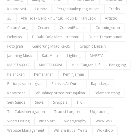
Kolaborasi
Lomba
Pergantiankepengurusan
Tradisi
35
Aku Tidak Berpikir Untuk Hidup Di Hari Esok
Artistik
Calon Arang
Cerpen
ContentPlanner
Coomingsoon
Dekorasi
Di Balik Bola Mata Hitammu
Dunia Tersembunyi
Fotografi
Gandrung Milad Ke-35
Graphic Desain
Jamming Music
KataMata
Lighting
MAPETA
MAPETAXXXV
MAPETAXXXVI
Mun- Tangan Alif
Panggung
Pelantikan
Pemeranan
Peminjaman
Pertunjukan Longser
PuitisasiAl-Qur'an
Rapatkerja
Reportoar
SebuahReportasePertunjukan
Selamatdatang
Seni Sunda
Sewa
Sinopsis
TIK
The Cake:Interogation
Tradisi Longser
Upgrading
Video Editing
Video Art
Videography
WAWIWO
Website Management
William Butler Yeats
Wokshop