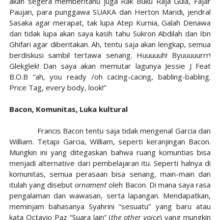
akan segera memberitahu juga Rak Buku Raja Gula, Fajar
Paujan, para punggawa SUAKA dan Herton Maridi, jendral
Sasaka agar merapat, tak lupa Atep Kurnia, Galah Denawa
dan tidak lupa akan saya kasih tahu Sukron Abdilah dan Ibn
Ghifari agar diberitakan. Ah, tentu saja akan lengkap, semua
berdiskusi sambil tertawa senang. Huuuuuh! Byuuuuurrr!
Glekglek! Dan saya akan memutar lagunya Jessie J Feat
B.O.B “ah, you ready /oh cacing-cacing, babling-babling.
Price Tag, every body, look!”
Bacon, Komunitas, Luka kultural
Francis Bacon tentu saja tidak mengenal Garcia dan
William. Tetapi Garcia, William, seperti keranjingan Bacon.
Mungkin ini yang ditegaskan bahwa ruang komuntias bisa
menjadi alternative dari pembelajaran itu. Seperti halnya di
komunitas, semua perasaan bisa senang, main-main dan
itulah yang disebut
ornament
oleh Bacon. Di mana saya rasa
pengalaman dan wawasan, serta lapangan. Mendapatkan,
meminjam bahasanya Syahrini “sesuatu” yang baru atau
kata Octavio Paz “Suara lain” (
the other voice
) yang mungkin